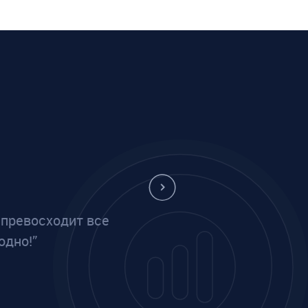
 превосходит все
одно!”