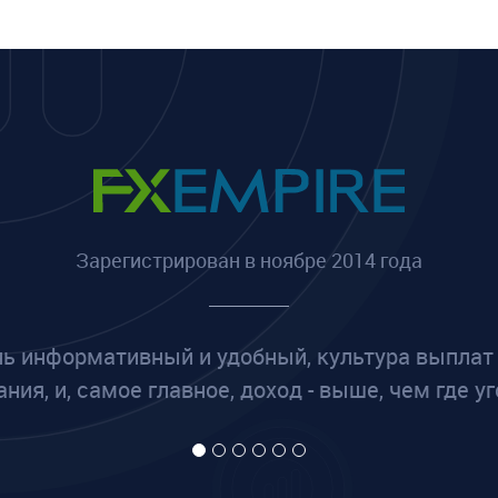
Зарегистрирован в ноябре 2014 года
ь информативный и удобный, культура выплат
ния, и, самое главное, доход - выше, чем где уг