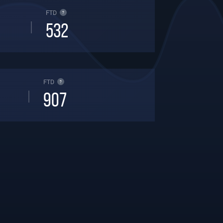
FTD
?
532
FTD
?
907