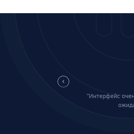
“Интерфейс очен
ожида