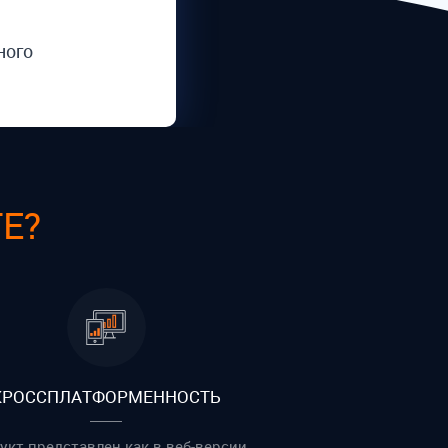
ного
TE?
КРОССПЛАТФОРМЕННОСТЬ
укт представлен как в веб-версии,