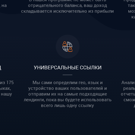
 на
отрицательного баланса, ваш доход
та
складывается исключительно из прибыли
мо
к
Д
УНИВЕРСАЛЬНЫЕ ССЫЛКИ
из 175
Мы сами определим гео, язык и
Анали
ыках,
устройство ваших пользователей и
реал
 нашу
отправим их на самые подходящие
отчет
лендинги, пока вы будете использовать
смож
всего лишь одну ссылку