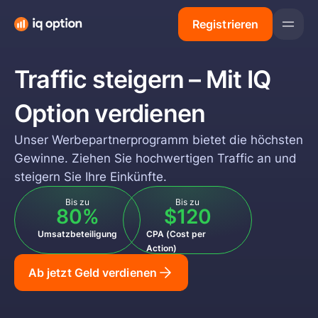
Registrieren
Traffic steigern – Mit
IQ
Vorteile
Option
verdienen
Zahlungen
Unser Werbepartnerprogramm bietet die höchsten
Gewinne. Ziehen Sie hochwertigen Traffic an und
Angebote
steigern Sie Ihre Einkünfte.
Bis zu
Bis zu
Bewertungen
80%
$120
Umsatzbeteiligung
CPA (Cost per
Action)
Ab jetzt Geld verdienen