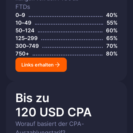
FTDs
0–9
40%
10–49
55%
50–124
60%
125–299
65%
300–749
70%
750+
80%
Links erhalten
Bis zu
120 USD CPA
Worauf basiert der CPA-
Auszahlungstarif?