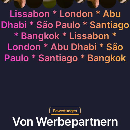
Lissabon * London * Abu
Dhabi *︎ São Paulo * Santiago
* Bangkok
*
Lissabon *
London * Abu Dhabi *︎ São
Paulo * Santiago * Bangkok
Bewertungen
Von Werbepartnern