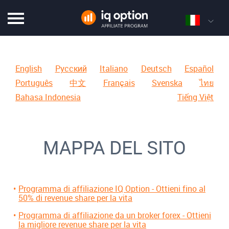
English
Русский
Italiano
Deutsch
Español
Português
中文
Français
Svenska
ไทย
Bahasa Indonesia
Tiếng Việt
MAPPA DEL SITO
Programma di affiliazione IQ Option - Ottieni fino al
50% di revenue share per la vita
Programma di affiliazione da un broker forex - Ottieni
la migliore revenue share per la vita